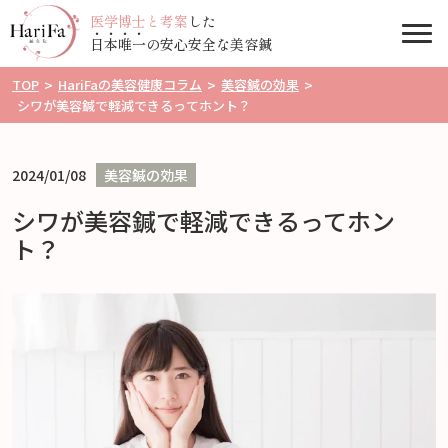
医学博士と考案
した
Togg
日
本
唯
一
の安心安全な美容鍼
TOP
>
HariFaの美容健康コラム
>
美容鍼の効果
>
シワが美容鍼で軽減できるってホント？
2024/01/08
美容鍼の効果
シワが美容鍼で軽減できるってホン
ト？