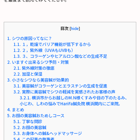
目次
[
hide
]
1.
シワの原因ってなに？
1.1.
１，乾燥でバリア機能が低下するから
1.2.
２，紫外線（UVAもUVBも）
1.3.
３、コラーゲンやヒアルロン酸などの生成不足
2.
いますぐ出来るシワ予防・対策
2.1.
紫外線対策の徹底
2.2.
加湿と保湿
3.
小さなシワなら美容鍼が効果的
3.1.
美容鍼がコラーゲンとエラスチンの生成を促進
3.2.
実際に美容鍼でシワの軽減を実感されたお客様の声
3.2.1.
横浜市からお越しのM.N様くすみや目の下のたるみ、
小じわ、しわの悩みでHariFa鍼灸院 横浜関内にご来院。
4.
まとめ
5.
お顔の美容鍼おためしコース
5.1.
丁寧な問診
5.2.
お顔の美容鍼
5.3.
お身体への鍼&ヘッドマッサージ
5.4.
この記事の執筆者