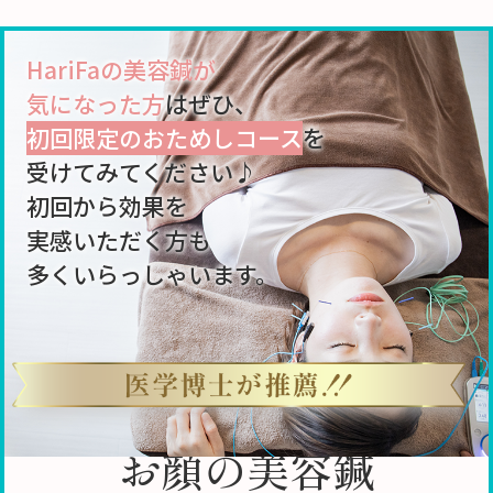
HariFaの美容鍼が
気になった方
はぜひ、
初回限定のおためしコース
を
受けてみてください♪
初回から効果を
実感いただく方も
多くいらっしゃいます。
お顔の美容鍼