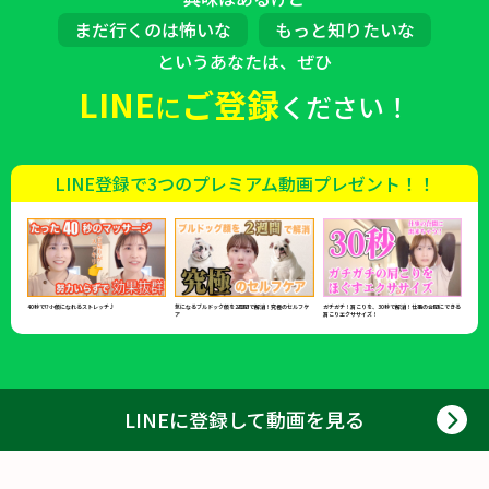
まだ行くのは怖いな
もっと知りたいな
というあなたは、ぜひ
LINE
ご登録
に
ください！
LINE登録で3つのプレミアム動画プレゼント！！
40秒で!?小顔になれるストレッチ♪
気になるブルドック顔を2週間で解消！究極のセルフケ
ガチガチ！肩こりを、30秒で解消！仕事の合間にできる
ア
肩こりエクササイズ！
LINEに登録して動画を見る