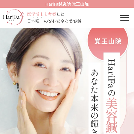
HariFa鍼灸院 覚王山院
医学博士と考案
した
Togg
日
本
唯
一
の安心安全な美容鍼