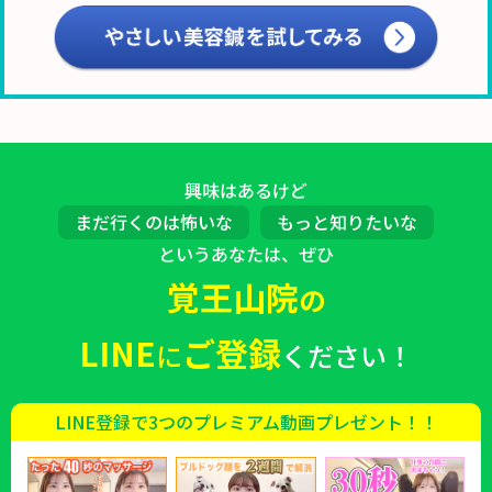
興味はあるけど
まだ行くのは怖いな
もっと知りたいな
というあなたは、ぜひ
覚王山院
の
LINE
ご登録
に
ください！
LINE登録で3つのプレミアム動画プレゼント！！