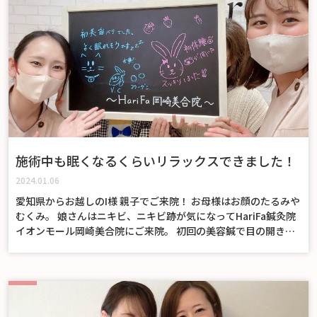
施術中も眠くなるくらいリラックスできました！
2024.01.06
愛知県からお越しのI様 親子でご来院！ お母様はお顔のたるみや
むくみ。 娘さんはニキビ、ニキビ跡が気になってHariFa鍼灸院
イオンモール岡崎美合院にご来院。 初回の美容鍼で目の開きや
お顔のスッキリ感を体感！ 施術中も眠くなるくらいリラックス
できました！