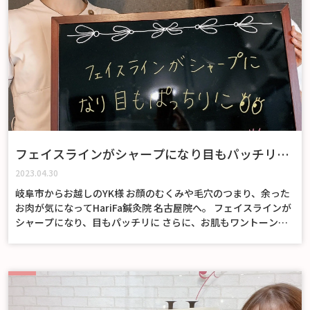
フェイスラインがシャープになり目もパッチリに
♪
2023.04.30
岐阜市からお越しのYK様 お顔のむくみや毛穴のつまり、余った
お肉が気になってHariFa鍼灸院 名古屋院へ。 フェイスラインが
シャープになり、目もパッチリに さらに、お肌もワントーン
UP！とお喜びいただけました。