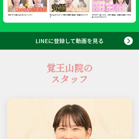
40秒で!?小顔になれるストレッチ♪
気になるブルドック顔を2週間で解消！究極のセルフケ
ガチガチ！肩こりを、30秒で解消！仕事の合間にできる
ア
肩こりエクササイズ！
LINEに登録して動画を見る
覚王山院
の
スタッフ