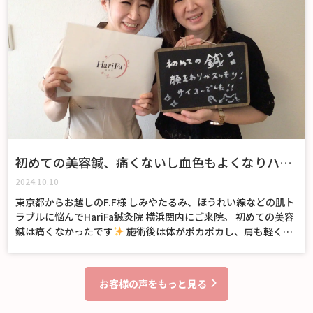
初めての美容鍼、痛くないし血色もよくなりハリ
が戻りました！
2024.10.10
東京都からお越しのF.F様 しみやたるみ、ほうれい線などの肌ト
ラブルに悩んでHariFa鍼灸院 横浜関内にご来院。 初めての美容
鍼は痛くなかったです
施術後は体がポカポカし、肩も軽くな
り血の巡りが良くなったなという実感があります。 顔の方は顔
色があまり良くなかったのですが、血色がよくハリが戻り、効
果が感じられるようになりました。 また利用したいと思いま
お客様の声をもっと見る
す！……