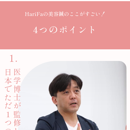
HariFaの美容鍼のここがすごい！
の
4つ
ポイント
日本でただ１つの技術
医学博士が監修した