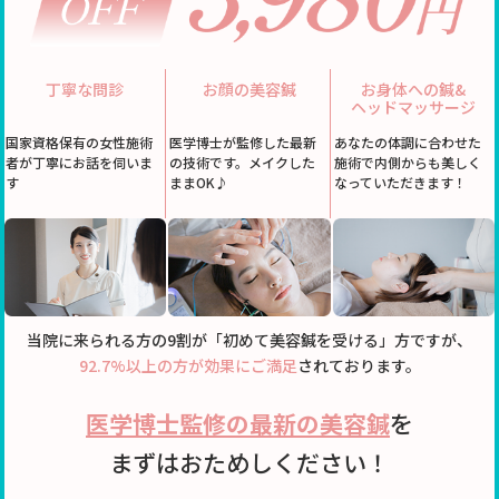
丁寧な問診
お顔の美容鍼
お身体への鍼&
ヘッドマッサージ
国家資格保有の女性施術
医学博士が監修した最新
あなたの体調に合わせた
者が丁寧にお話を伺いま
の技術です。メイクした
施術で内側からも美しく
す
ままOK♪
なっていただきます！
当院に来られる方の9割が「初めて美容鍼を受ける」方ですが、
92.7%以上の方が効果にご満足
されております。
医学博士監修の最新の美容鍼
を
まずはおためしください！