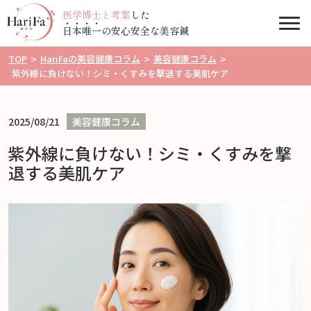
医学博士と考案
した
Togg
日
本
唯
一
の安心安全な美容鍼
TOP
>
HariFaの美容健康コラム
>
美容健康コラム
>
紫外線に負けない！シミ・くすみを撃退する美肌ケア
2025/08/21
美容健康コラム
紫外線に負けない！シミ・くすみを撃
退する美肌ケア