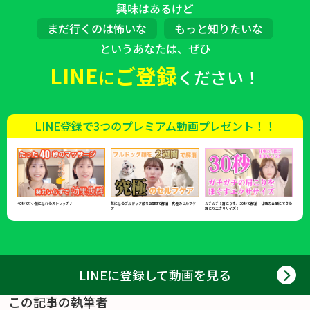
興味はあるけど
まだ行くのは怖いな
もっと知りたいな
というあなたは、ぜひ
LINE
ご登録
に
ください！
LINE登録で3つのプレミアム動画プレゼント！！
40秒で!?小顔になれるストレッチ♪
気になるブルドック顔を2週間で解消！究極のセルフケ
ガチガチ！肩こりを、30秒で解消！仕事の合間にできる
ア
肩こりエクササイズ！
LINEに登録して動画を見る
この記事の執筆者