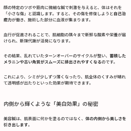
顔の特定のツボや筋肉に微細な鍼で刺激を与えると、体はそれを
「小さな傷」と認識します。すると、その傷を修復しようと
自己治
癒力
が働き、施術した部分に血液が集まります。
血行が促進されることで、肌細胞の隅々まで新鮮な酸素や栄養が届
けられ、新陳代謝が活発になります。
その結果、乱れていたターンオーバーのサイクルが整い、
蓄積した
メラニンや古い角質がスムーズに排出されやすくなる
のです。
これにより、シミが少しずつ薄くなったり、肌全体のくすみが晴れ
て透明感が出たりといった効果が期待できます。
内側から輝くような「美白効果」の秘密
美容鍼は、肌表面に何かを塗るのではなく、
体の内側から美しさを
引き出します
。