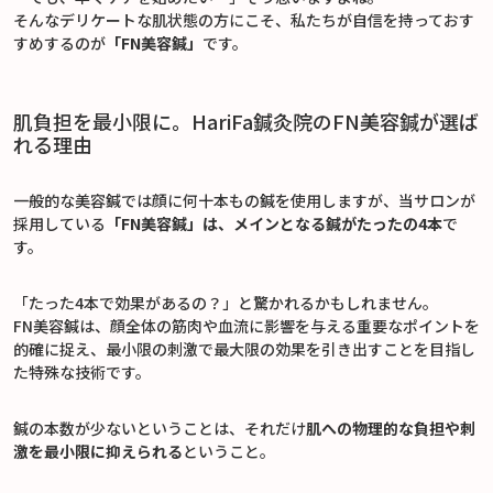
そんなデリケートな肌状態の方にこそ、私たちが自信を持っておす
すめするのが
「FN美容鍼」
です。
肌負担を最小限に。HariFa鍼灸院のFN美容鍼が選ば
れる理由
一般的な美容鍼では顔に何十本もの鍼を使用しますが、当サロンが
採用している
「FN美容鍼」は、メインとなる鍼がたったの4本
で
す。
「たった4本で効果があるの？」と驚かれるかもしれません。
FN美容鍼は、顔全体の筋肉や血流に影響を与える重要なポイントを
的確に捉え、最小限の刺激で最大限の効果を引き出すことを目指し
た特殊な技術です。
鍼の本数が少ないということは、それだけ
肌への物理的な負担や刺
激を最小限に抑えられる
ということ。