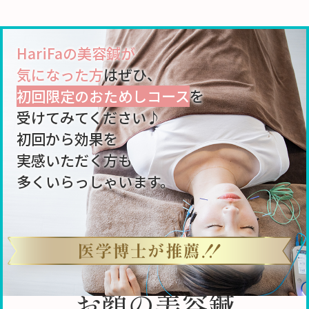
HariFaの美容鍼が
気になった方
はぜひ、
初回限定のおためしコース
を
受けてみてください♪
初回から効果を
実感いただく方も
多くいらっしゃいます。
お顔の美容鍼