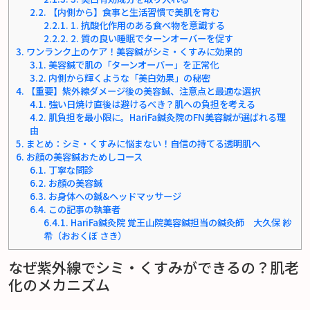
2.2.
【内側から】食事と生活習慣で美肌を育む
2.2.1.
1. 抗酸化作用のある食べ物を意識する
2.2.2.
2. 質の良い睡眠でターンオーバーを促す
3.
ワンランク上のケア！美容鍼がシミ・くすみに効果的
3.1.
美容鍼で肌の「ターンオーバー」を正常化
3.2.
内側から輝くような「美白効果」の秘密
4.
【重要】紫外線ダメージ後の美容鍼、注意点と最適な選択
4.1.
強い日焼け直後は避けるべき？肌への負担を考える
4.2.
肌負担を最小限に。HariFa鍼灸院のFN美容鍼が選ばれる理
由
5.
まとめ：シミ・くすみに悩まない！自信の持てる透明肌へ
6.
お顔の美容鍼おためしコース
6.1.
丁寧な問診
6.2.
お顔の美容鍼
6.3.
お身体への鍼&ヘッドマッサージ
6.4.
この記事の執筆者
6.4.1.
HariFa鍼灸院 覚王山院美容鍼担当の鍼灸師 大久保 紗
希（おおくぼ さき）
なぜ紫外線でシミ・くすみができるの？肌老
化のメカニズム