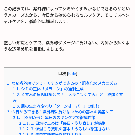
この記事では、紫外線によってシミやくすみがなぜできるのかとい
うメカニズムから、今日から始められるセルフケア、そしてスペシ
ャルケアを、徹底的に解説します。
正しい知識とケアで、紫外線ダメージに負けない、内側から輝くよ
うな透明美肌を目指しましょう。
目次
[
hide
]
1.
なぜ紫外線でシミ・くすみができるの？肌老化のメカニズム
1.1.
シミの正体「メラニン」の過剰生成
1.2.
くすみの原因は複合的！「メラニンくすみ」と「乾燥くす
み」
1.3.
肌の生まれ変わり「ターンオーバー」の乱れ
2.
今日からできる！紫外線に負けないための基本の美容ケア
2.1.
【外側から】毎日のスキンケアで徹底対策
2.1.1.
1. 日焼け止めは「毎日・塗り直し」が鉄則
2.1.2.
2. 保湿こそ美肌の基本！うるおいを逃さない
2.1.3.
3. 美白有効成分を取り入れる